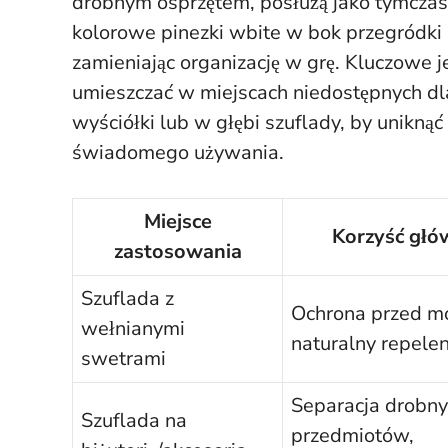
drobnym osprzętem, posłużą jako tymczas
kolorowe pinezki wbite w bok przegródki
zamieniając organizację w grę. Kluczowe 
umieszczać w miejscach niedostępnych dla
wyściółki lub w głębi szuflady, by unikn
świadomego używania.
Miejsce
Korzyść głó
zastosowania
Szuflada z
Ochrona przed m
wełnianymi
naturalny repelen
swetrami
Separacja drobn
Szuflada na
przedmiotów,