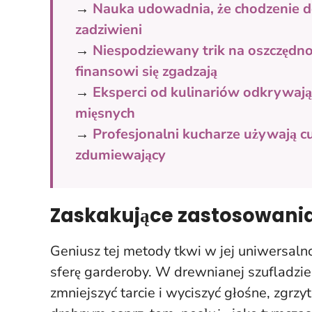
→
Nauka udowadnia, że chodzenie do
zadziwieni
→
Niespodziewany trik na oszczędno
finansowi się zgadzają
→
Eksperci od kulinariów odkrywaj
mięsnych
→
Profesjonalni kucharze używają c
zdumiewający
Zaskakujące zastosowania
Geniusz tej metody tkwi w jej uniwersalno
sferę garderoby. W drewnianej szufladzi
zmniejszyć tarcie i wyciszyć głośne, zgrzy