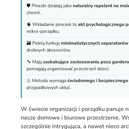
🛡️ Pinezki działają jako
naturalny repelent na mo
chemii.
🧠 Wkładanie pinezek to
akt psychologicznego pr
mikro-porządku.
🗃️ Pełnią funkcję
minimalistycznych separatorów
drobnych akcesoriów.
🔧 Mają
zaskakujące zastosowania poza garder
pomagają organizować przestrzeń dzieci.
⚠️ Metoda wymaga
świadomego i bezpiecznego
przypadkowych ukłuć.
W świecie organizacji i porządku panuje 
nasze domowe i biurowe przestrzenie. Wś
szczególnie intrygująca, a nawet nieco ar