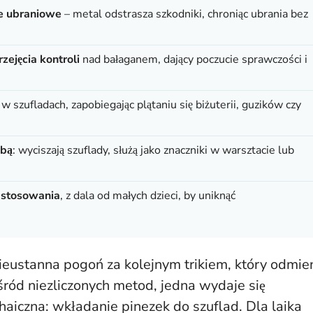
le ubraniowe
– metal odstrasza szkodniki, chroniąc ubrania bez
zejęcia kontroli
nad bałaganem, dający poczucie sprawczości i
w szufladach, zapobiegając plątaniu się biżuterii, guzików czy
obą
: wyciszają szuflady, służą jako znaczniki w warsztacie lub
 stosowania
, z dala od małych dzieci, by uniknąć
nieustanna pogoń za kolejnym trikiem, który odmie
ród niezliczonych metod, jedna wydaje się
chaiczna: wkładanie pinezek do szuflad. Dla laika