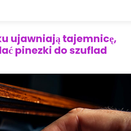
ku ujawniają tajemnicę,
ać pinezki do szuflad