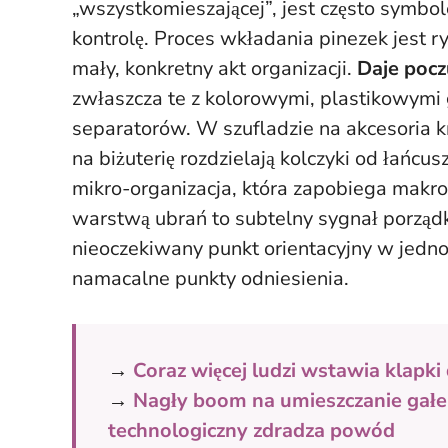
„wszystkomieszającej”, jest często symbo
kontrolę. Proces wkładania pinezek jest r
mały, konkretny akt organizacji.
Daje pocz
zwłaszcza te z kolorowymi, plastikowymi 
separatorów. W szufladzie na akcesoria kr
na biżuterię rozdzielają kolczyki od łańcu
mikro-organizacja, która zapobiega mak
warstwą ubrań to subtelny sygnał porządk
nieoczekiwany punkt orientacyjny w jednol
namacalne punkty odniesienia
.
→
Coraz więcej ludzi wstawia klapki
→
Nagły boom na umieszczanie gałe
technologiczny zdradza powód