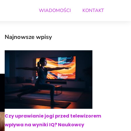
WIADOMOŚCI
KONTAKT
Najnowsze wpisy
Czy uprawianie jogi przed telewizorem
wpływa na wyniki IQ? Naukowcy