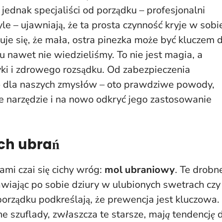
jednak specjaliści od porządku – profesjonalni
yle – ujawniają, że ta prosta czynność kryje w sobi
je się, że mała, ostra pinezka może być kluczem 
u nawet nie wiedzieliśmy. To nie jest magia, a
yki i zdrowego rozsądku. Od zabezpieczenia
pię dla naszych zmysłów – oto prawdziwe powody,
ne narzędzie i na nowo odkryć jego zastosowanie
ich ubrań
ami czai się cichy wróg:
mol ubraniowy
. Te drobn
awiając po sobie dziury w ulubionych swetrach czy
orządku podkreślają, że prewencja jest kluczowa. 
e szuflady, zwłaszcza te starsze, mają tendencję 