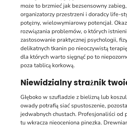
może to brzmieć jak bezsensowny zabieg, 
organizatorzy przestrzeni i doradcy life-st
potężny, wielowymiarowy potencjał. Okazu
rozwiązania problemów, o których istnieni
zastosowanie praktycznej psychologii, fiz
delikatnych tkanin po nieoczywistą tera
dla których warto sięgnąć po to niepozor
poza tablicą korkową.
Niewidzialny strażnik two
Głęboko w szufladzie z bielizną lub koszul
owady potrafią siać spustoszenie, pozost
jedwabnych chustach. Profesjonaliści od p
tu wkracza nieoceniona pinezka.
Drewnian