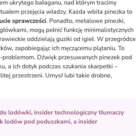
lem ukrytego bałaganu, nad którym tracimy
ytuałem przejęcia władzy. Każda wbita pinezka to
ucie sprawczości
. Ponadto, metalowe pinezki,
główkami, mogą pełnić funkcję minimalistycznych
awieckie oddzielają guziki od igieł. W przegródce
szków, zapobiegając ich męczącemu plątaniu. To
ro-problemom. Dźwięk przesuwanych pinezek pod
u, a ich dotyk podczas szukania skarpetki –
itej przestrzeni.
Umysł lubi takie drobne,
 do lodówki, insider technologiczny tłumaczy
k lodów pod poduszkami, a insider