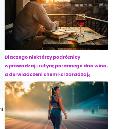
Dlaczego niektórzy podróżnicy
wprowadzają rutynę porannego dna wina,
a doświadczeni chemiści zdradzają
ni