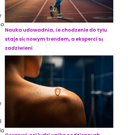
e
do
Nauka udowadnia, że chodzenie do tyłu
staje się nowym trendem, a eksperci są
zadziwieni
e
I
do