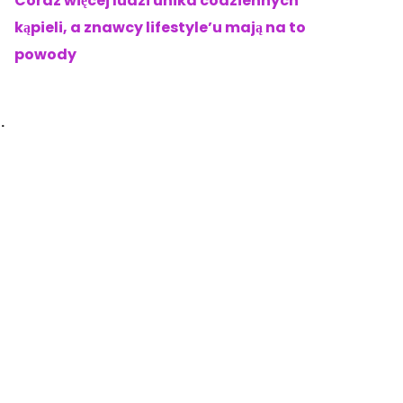
Coraz więcej ludzi unika codziennych
kąpieli, a znawcy lifestyle’u mają na to
powody
.