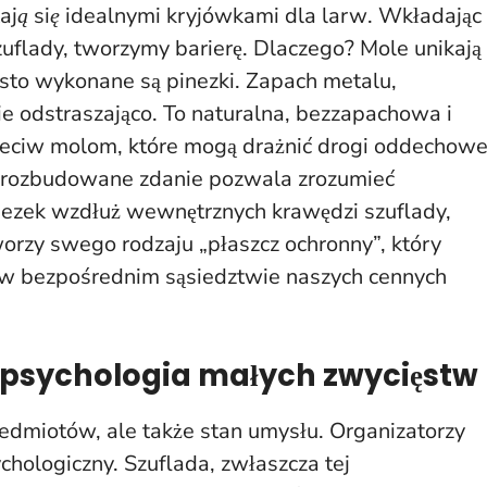
tają się idealnymi kryjówkami dla larw
. Wkładając
zuflady, tworzymy barierę. Dlaczego? Mole unikają
zęsto wykonane są pinezki. Zapach metalu,
ie odstraszająco. To naturalna, bezzapachowa i
rzeciw molom, które mogą drażnić drogi oddechowe
e, rozbudowane zdanie pozwala zrozumieć
nezek wzdłuż wewnętrznych krawędzi szuflady,
orzy swego rodzaju „płaszcz ochronny”, który
d w bezpośrednim sąsiedztwie naszych cennych
 psychologia małych zwycięstw
rzedmiotów, ale także stan umysłu. Organizatorzy
chologiczny. Szuflada, zwłaszcza tej