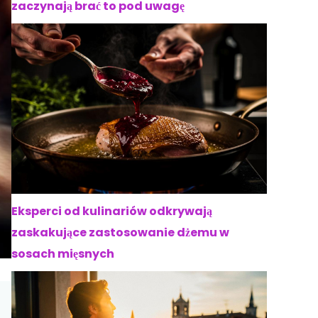
zaczynają brać to pod uwagę
Eksperci od kulinariów odkrywają
zaskakujące zastosowanie dżemu w
sosach mięsnych