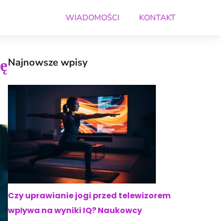
WIADOMOŚCI
KONTAKT
ę
Najnowsze wpisy
Czy uprawianie jogi przed telewizorem
wpływa na wyniki IQ? Naukowcy