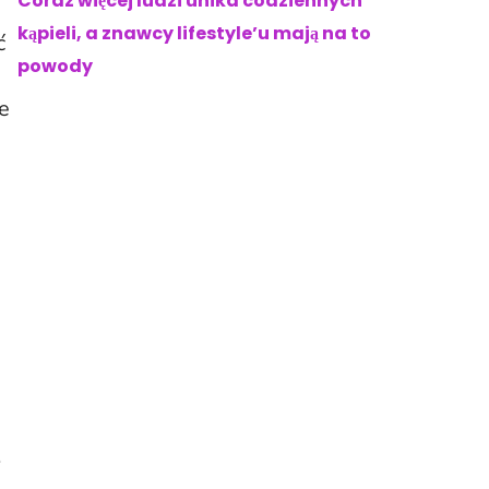
Coraz więcej ludzi unika codziennych
kąpieli, a znawcy lifestyle’u mają na to
ć
powody
e
ę