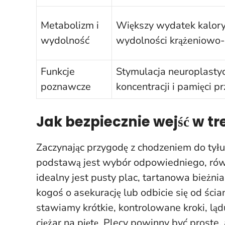
Metabolizm i
Większy wydatek kalor
wydolność
wydolności krążeniowo
Funkcje
Stymulacja neuroplasty
poznawcze
koncentracji i pamięci p
Jak bezpiecznie wejść w t
Zaczynając przygodę z chodzeniem do tyłu
podstawą jest wybór odpowiedniego, rów
idealny jest pusty plac, tartanowa bieżni
kogoś o asekurację lub odbicie się od ścia
stawiamy krótkie, kontrolowane kroki, ląd
ciężar na piętę. Plecy powinny być prost