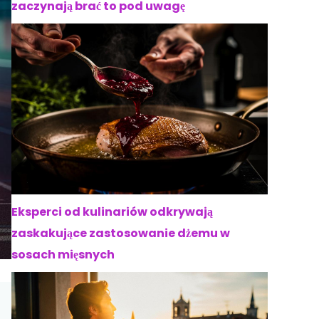
zaczynają brać to pod uwagę
Eksperci od kulinariów odkrywają
zaskakujące zastosowanie dżemu w
sosach mięsnych