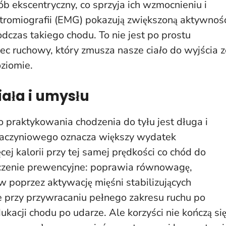
 ekscentryczny, co sprzyja ich wzmocnieniu i
ektromiografii (EMG) pokazują zwiększoną aktywnoś
odczas takiego chodu.
To nie jest po prostu
zec ruchowy, który zmusza nasze ciało do wyjścia z
oziomie
.
iała i umysłu
o praktykowania chodzenia do tyłu jest długa i
-naczyniowego oznacza większy wydatek
j kalorii przy tej samej prędkości co chód do
iczenie prewencyjne: poprawia równowagę,
 poprzez aktywację mięśni stabilizujących
ne przy przywracaniu pełnego zakresu ruchu po
ukacji chodu po udarze. Ale korzyści nie kończą si