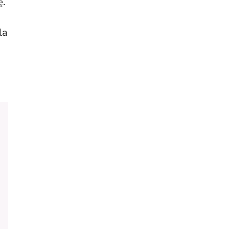
ę.
la