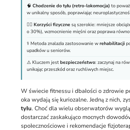
🧠
Chodzenie do tyłu (retro-lokomocja)
to poważn
w unikalny sposób, poprawiając neuroplastyczność
🏃‍♂️
Korzyści fizyczne
są szerokie: mniejsze obcią
o 30%), wzmocnienie mięśni oraz poprawa równow
⚕️ Metoda znalazła zastosowanie w
rehabilitacji
po
upadków u seniorów.
⚠️ Kluczem jest
bezpieczeństwo
: zaczynaj na rów
unikając przeszkód oraz ruchliwych miejsc.
W świecie fitnessu i dbałości o zdrowie p
oka wydają się kuriozalne. Jedną z nich, zy
tyłu
. Choć dla wielu obserwatorów wyglą
dostarczać zaskakująco mocnych dowodów 
społecznościowe i rekomendacje fizjotera