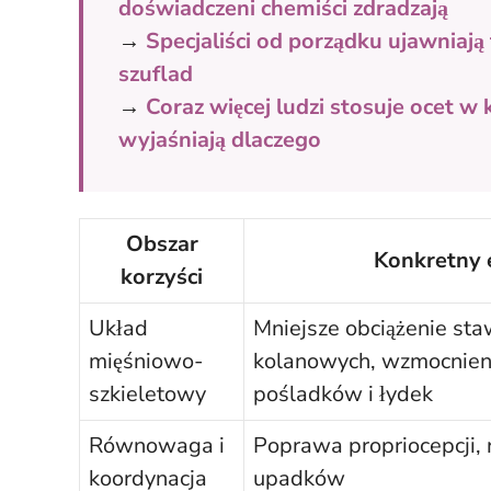
doświadczeni chemiści zdradzają
→
Specjaliści od porządku ujawniają
szuflad
→
Coraz więcej ludzi stosuje ocet w
wyjaśniają dlaczego
Obszar
Konkretny 
korzyści
Układ
Mniejsze obciążenie st
mięśniowo-
kolanowych, wzmocnien
szkieletowy
pośladków i łydek
Równowaga i
Poprawa propriocepcji, 
koordynacja
upadków