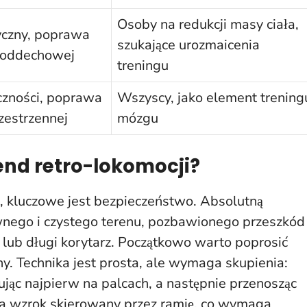
Osoby na redukcji masy ciała,
yczny, poprawa
szukające urozmaicenia
-oddechowej
treningu
czności, poprawa
Wszyscy, jako element trening
rzestrzennej
mózgu
rend retro-lokomocji?
, kluczowe jest bezpieczeństwo. Absolutną
nego i czystego terenu, pozbawionego przeszkód
a lub długi korytarz. Początkowo warto poprosić
ny. Technika jest prosta, ale wymaga skupienia:
ując najpierw na palcach, a następnie przenosząc
e, a wzrok skierowany przez ramię, co wymaga