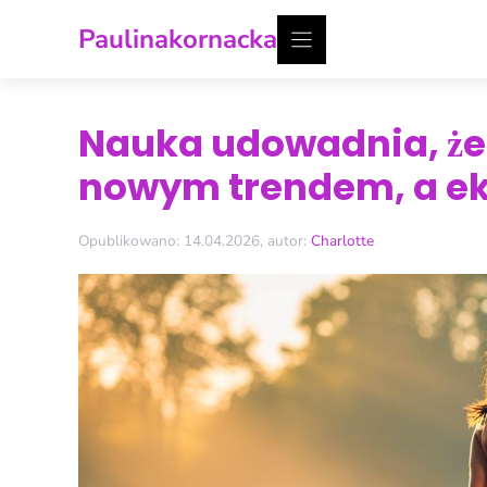
Przejdź
Paulinakornacka
do
treści
Nauka udowadnia, że c
nowym trendem, a eks
Opublikowano: 14.04.2026, autor:
Charlotte