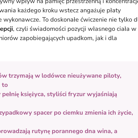
ywny wpływ na pamięć przestrzenną i koncentracj
owania każdego kroku wstecz angażuje płaty
 wykonawcze. To doskonałe ćwiczenie nie tylko d
epcji
, czyli świadomości pozycji własnego ciała w
eniorów zapobiegających upadkom, jak i dla
sów trzymają w lodówce nieużywane piloty,
 to
pełnię księżyca, styliści fryzur wyjaśniają
rzypadkowy spacer po ciemku zmienia ich życie,
prowadzają rutynę porannego dna wina, a