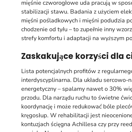
mięśnie czworogłowe uda pracują w sposób
stabilizacji stawu. Badania z użyciem el
mięśni pośladkowych i mięśni podudzia p
chodzenie od tyłu – to zupełnie inny wzor
strefy komfortu i adaptacji na wyższym p
Zaskakujące korzyści dla c
Lista potencjalnych profitów z regularneg
interdyscyplinarna. Dla układu sercowo
energetyczny – spalamy nawet o 30% więce
przodu. Dla narządu ruchu to świetne ćw
koordynację i może redukować bóle pleców
kręgosłup. W rehabilitacji jest nieocenio
kontuzjach ścięgna Achillesa czy przy reed