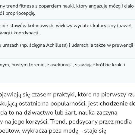
y trend fitness z poparciem nauki, który angażuje mózg i ciało
 i propriocepcję.
żenie stawów kolanowych, większy wydatek kaloryczny (nawet
agi i koordynacji.
 urazach (np. ścięgna Achillesa) i udarach, a także w prewencji
nym, pustym terenie, z asekuracją, stawiając krótkie kroki i
ojawiają się czasem praktyki, które na pierwszy rz
skującą ostatnio na popularności, jest
chodzenie d
da to na dziwactwo lub żart, nauka zaczyna
na jego korzyści. Trend, podsycany przez media
peutów, wykracza poza modę – staje się