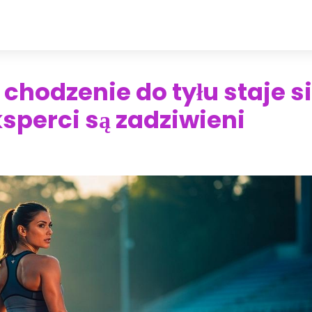
hodzenie do tyłu staje si
perci są zadziwieni